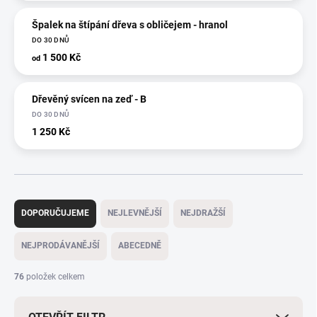
Špalek na štípání dřeva s obličejem - hranol
DO 30 DNŮ
1 500 Kč
od
Dřevěný svícen na zeď - B
DO 30 DNŮ
1 250 Kč
Ř
a
DOPORUČUJEME
NEJLEVNĚJŠÍ
NEJDRAŽŠÍ
z
e
NEJPRODÁVANĚJŠÍ
ABECEDNĚ
n
í
76
položek celkem
p
r