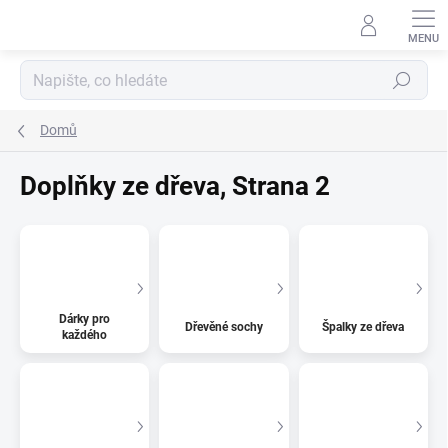
Přejít
na
obsah
Hledat
Domů
Doplňky ze dřeva
, Strana 2
Dárky pro
Dřevěné sochy
Špalky ze dřeva
každého