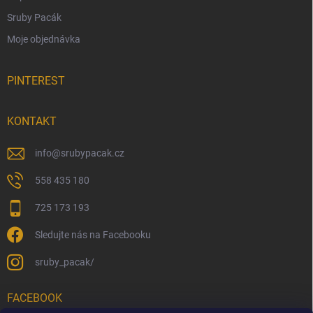
Sruby Pacák
Moje objednávka
PINTEREST
KONTAKT
info
@
srubypacak.cz
558 435 180
725 173 193
Sledujte nás na Facebooku
sruby_pacak/
FACEBOOK