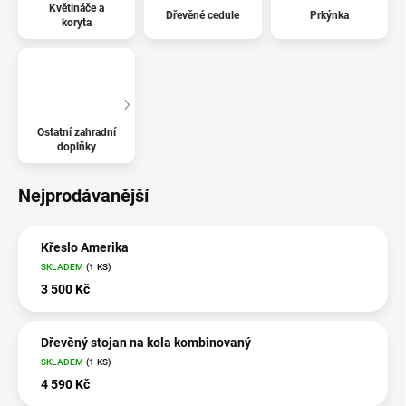
Květináče a
Dřevěné cedule
Prkýnka
koryta
Ostatní zahradní
doplňky
Nejprodávanější
Křeslo Amerika
SKLADEM
(1 KS)
3 500 Kč
Dřevěný stojan na kola kombinovaný
SKLADEM
(1 KS)
4 590 Kč