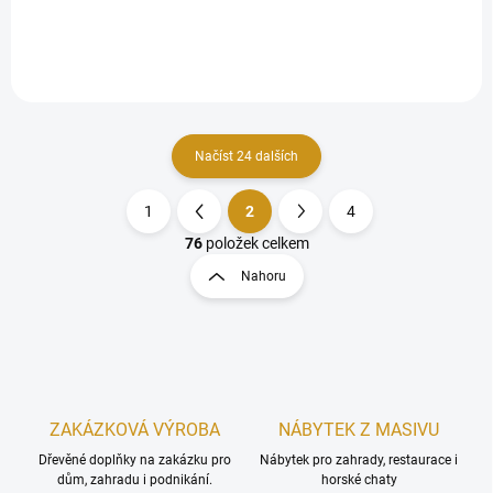
javorových nebo březových
větviček. Rozměry 25 × 30 cm,
možnost zavěšení na
konopné lano nebo umístění
na sloupek. Ošetřeno
exteriérovým nátěrem pro
dlouhou životnost.
Načíst 24 dalších
1
2
4
O
S
v
t
76
položek celkem
l
r
Nahoru
á
á
d
n
a
k
c
o
í
p
v
r
á
v
ZAKÁZKOVÁ VÝROBA
NÁBYTEK Z MASIVU
n
k
í
Dřevěné doplňky na zakázku pro
Nábytek pro zahrady, restaurace i
y
dům, zahradu i podnikání.
horské chaty
v