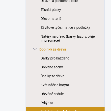
Difúzní a parotěsné fólie
í
p
Těsnící pásky
a
n
Dřevomateriál
e
Závitové tyče, matice a podložky
l
Nátěry na dřevo (barvy, lazury, oleje,
impregnace)
Doplňky ze dřeva
Dárky pro každého
Dřevěné sochy
Špalky ze dřeva
Květináče a koryta
Dřevěné cedule
Prkýnka