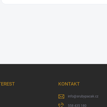
TEREST
KONTAKT
info
@
srubypacak.cz
558 435 180