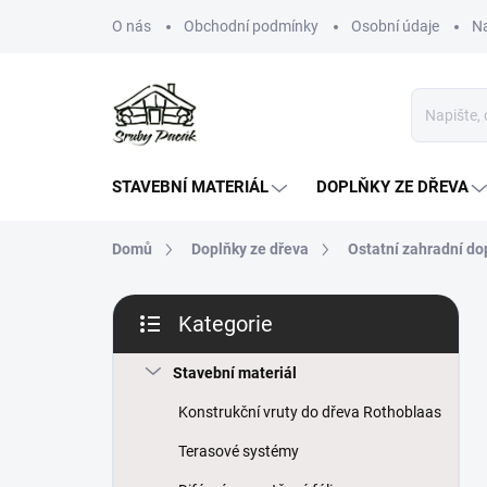
Přejít
O nás
Obchodní podmínky
Osobní údaje
N
na
obsah
STAVEBNÍ MATERIÁL
DOPLŇKY ZE DŘEVA
Domů
Doplňky ze dřeva
Ostatní zahradní do
P
Kategorie
o
Přeskočit
s
kategorie
t
Stavební materiál
r
Konstrukční vruty do dřeva Rothoblaas
a
n
Terasové systémy
n