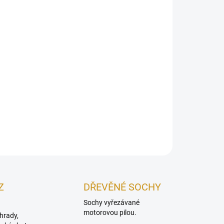
ogický odpadkový koš vydlabaný ze smrkového nebo
ového špalku, průměr 35–50 cm, výška do 80 cm. Ošetřený
odní olejovou lazurou v odstínu dle výběru. Stylový a odolný
k pro zahradu, terasu i veřejné prostory.
ILNÍ INFORMACE
ZEPTAT SE
Uložit
Z
DŘEVĚNÉ SOCHY
Sochy vyřezávané
motorovou pilou.
hrady,