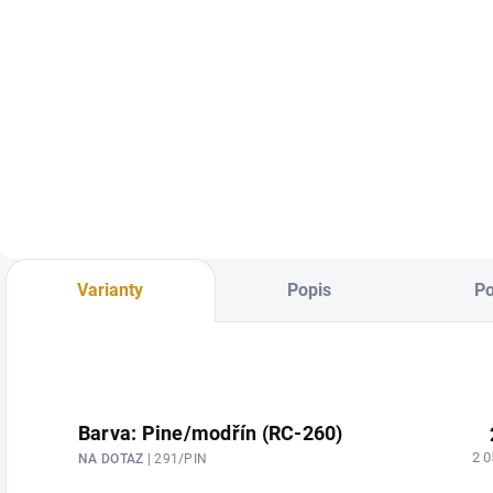
Detail
Detail
Elegantní a
Robustní lavice
pohodlné křeslo z
Radegast s
masivu
opěradlem z
masivní jedle nebo
smrku. Délka 200
cm, čepované spoje
pro pevnost a
stabilitu. Odolná
vůči venkovním
Varianty
Popis
Po
podmínkám,
vhodná do zahrad,
parků i veřejných
prostor.
Jednoduchý,
Barva: Pine/modřín (RC-260)
elegantní design a
2 0
NA DOTAZ
| 291/PIN
pohodlné sezení
pro více osob.