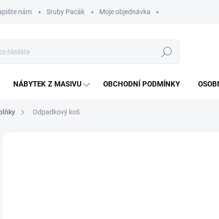
apište nám
Sruby Pacák
Moje objednávka
Hledat
NÁBYTEK Z MASIVU
OBCHODNÍ PODMÍNKY
OSOB
plňky
Odpadkový koš
Neohodnoceno
Podrobnosti hodnocení
o
od
Měr
Z
cena