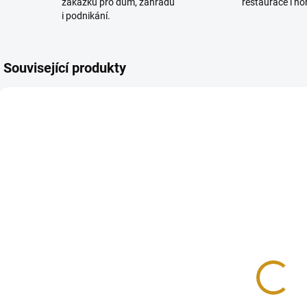
zakázku pro dům, zahradu
restaurace i ho
i podnikání.
Související produkty
TIP
1069/DUB
714/PRI
SKLADEM
NA DOTAZ
(1 KS)
Lavice
Křeslo
Radegast s
Amerika
opěradlem
3 500 Kč
3 900 Kč
od
2 892,56 Kč bez
od 3 223,14 Kč bez
DPH
DPH