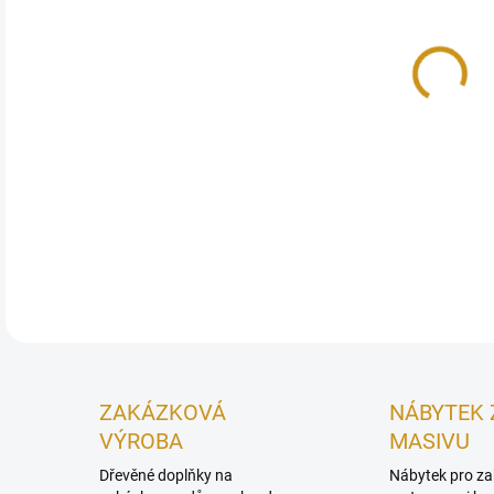
Ekol
jedl
přír
prve
DETA
ZAKÁZKOVÁ
NÁBYTEK 
VÝROBA
MASIVU
Dřevěné doplňky na
Nábytek pro za