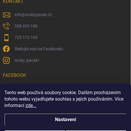
KONTAKT
info
@
srubypacak.cz
558 435 180
725 173 193
Sledujte nás na Facebooku
sruby_pacak/
FACEBOOK
SRUBY PACÁK s.r.o.
Tento web používá soubory cookie. Dalším procházením
tohoto webu vyjadřujete souhlas s jejich používáním. Více
informací
zde...
Sruby Pacák s.r.o.
Dřevěné interiéry
Penzion na Polani
Nastavení