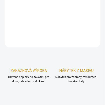
−
+
Přidat do košíku
Rustikální dřevěný svícen se zrcadlem
DETAILNÍ INFORMACE
ZEPTAT SE
Uložit
ZAKÁZKOVÁ VÝROBA
NÁBYTEK Z MASIVU
Dřevěné doplňky na zakázku pro
Nábytek pro zahrady, restaurace i
dům, zahradu i podnikání.
horské chaty