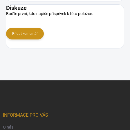
Diskuze
Buďte první, kdo napíše příspěvek k této položce.
Přidat komentář
Z
á
p
a
t
í
INFORMACE PRO VÁS
O nás