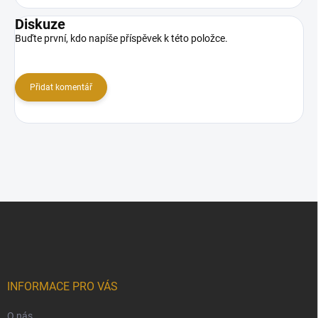
Diskuze
Buďte první, kdo napíše příspěvek k této položce.
Přidat komentář
Z
á
p
a
t
í
INFORMACE PRO VÁS
O nás