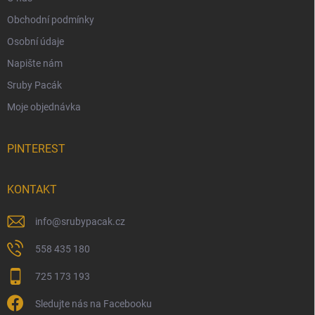
Obchodní podmínky
Osobní údaje
Napište nám
Sruby Pacák
Moje objednávka
PINTEREST
KONTAKT
info
@
srubypacak.cz
558 435 180
725 173 193
Sledujte nás na Facebooku