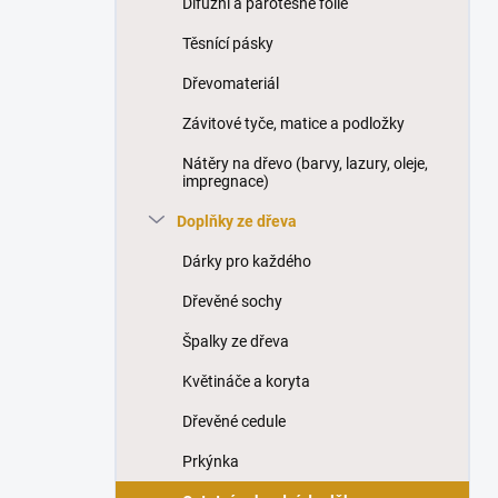
Difúzní a parotěsné fólie
í
p
Těsnící pásky
a
n
Dřevomateriál
e
Závitové tyče, matice a podložky
l
Nátěry na dřevo (barvy, lazury, oleje,
impregnace)
Doplňky ze dřeva
Dárky pro každého
Dřevěné sochy
Špalky ze dřeva
Květináče a koryta
Dřevěné cedule
Prkýnka