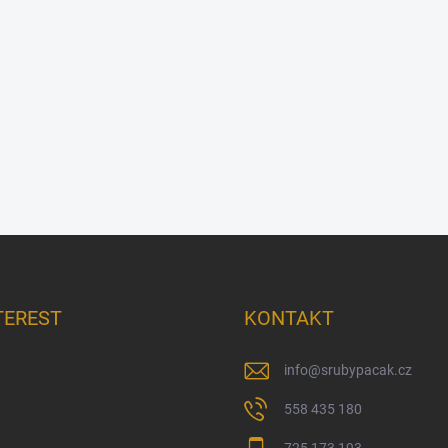
TEREST
KONTAKT
info
@
srubypacak.cz
558 435 180