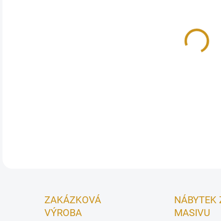
cena
MOŽ
Trad
prům
spec
pose
DETA
ZAKÁZKOVÁ
NÁBYTEK 
VÝROBA
MASIVU