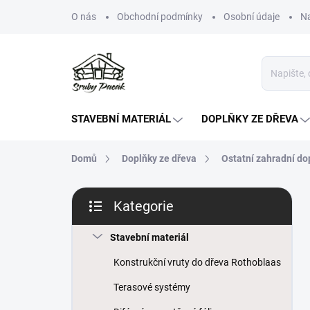
Přejít
O nás
Obchodní podmínky
Osobní údaje
N
na
obsah
STAVEBNÍ MATERIÁL
DOPLŇKY ZE DŘEVA
Domů
Doplňky ze dřeva
Ostatní zahradní do
P
Kategorie
o
Přeskočit
s
kategorie
t
Stavební materiál
r
Konstrukční vruty do dřeva Rothoblaas
a
n
Terasové systémy
n