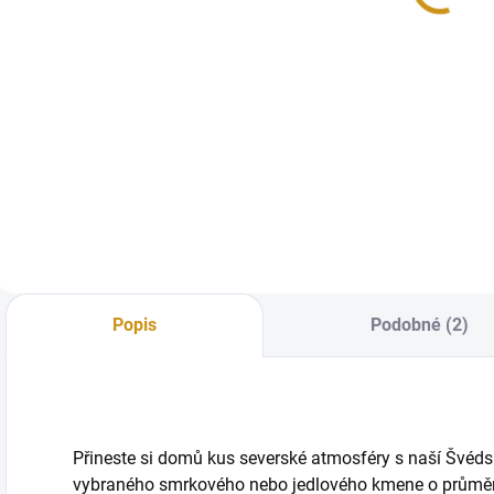
DPH
DPH
Detail
Detail
Elegantní a
Robustní lavice
pohodlné křeslo z
Radegast s
masivu
opěradlem z
masivní jedle nebo
smrku. Délka 200
cm, čepované spoje
pro pevnost a
stabilitu. Odolná
vůči venkovním
Popis
Podobné (2)
podmínkám,
vhodná do zahrad,
parků i veřejných
prostor.
Jednoduchý,
Přineste si domů kus severské atmosféry s naší Švédsk
elegantní design a
vybraného smrkového nebo jedlového kmene o průmě