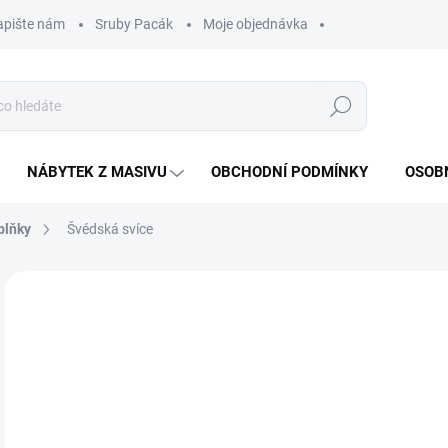
apište nám
Sruby Pacák
Moje objednávka
Hledat
NÁBYTEK Z MASIVU
OBCHODNÍ PODMÍNKY
OSOB
plňky
Švédská svíce
Neohodnoceno
Podrobnosti hodnocení
TIP
7
652
Měr
DO 