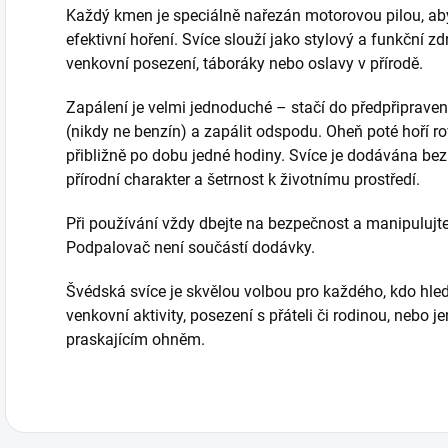
pohodlné sezení
Každý kmen je speciálně nařezán motorovou pilou, aby
pro více osob.
efektivní hoření. Svíce slouží jako stylový a funkční zdro
venkovní posezení, táboráky nebo oslavy v přírodě.
Zapálení je velmi jednoduché – stačí do předpřiprave
(nikdy ne benzín) a zapálit odspodu. Oheň poté hoří ro
přibližně po dobu jedné hodiny. Svíce je dodávána bez 
přírodní charakter a šetrnost k životnímu prostředí.
Při používání vždy dbejte na bezpečnost a manipuluj
Podpalovač není součástí dodávky.
Švédská svíce je skvělou volbou pro každého, kdo hled
venkovní aktivity, posezení s přáteli či rodinou, nebo 
praskajícím ohněm.