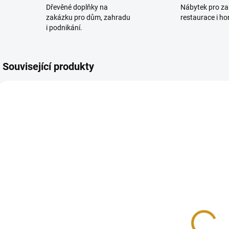
Dřevěné doplňky na
Nábytek pro za
zakázku pro dům, zahradu
restaurace i ho
i podnikání.
Související produkty
TIP
1069/DUB
714/PRI
SKLADEM
NA DOTAZ
(1 KS)
Lavice
Křeslo
Radegast s
Amerika
opěradlem
3 500 Kč
3 900 Kč
od
2 892,56 Kč bez
od 3 223,14 Kč bez