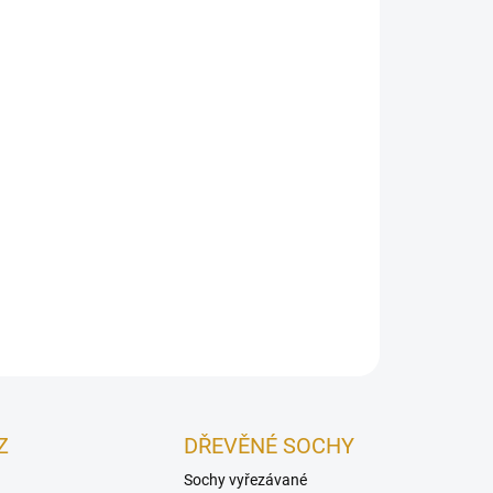
:
NOSTI DORUČENÍ
−
+
Přidat do košíku
iční švédská svíce z smrkového nebo jedlového kmene,
ěr 18–25 cm, výška 100–130 cm. Snadné zapálení díky
iálním drážkám. Ideální zdroj tepla a světla pro venkovní
zení. Bez nátěru, podpalovač není součástí.
ILNÍ INFORMACE
ZEPTAT SE
Uložit
Z
DŘEVĚNÉ SOCHY
Sochy vyřezávané