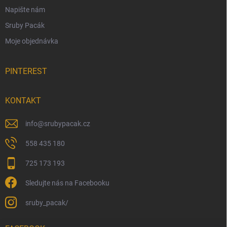
Napište nám
Sruby Pacák
Moje objednávka
PINTEREST
KONTAKT
info
@
srubypacak.cz
558 435 180
725 173 193
Sledujte nás na Facebooku
sruby_pacak/