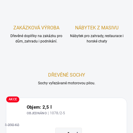
ZAKÁZKOVÁ VÝROBA
NÁBYTEK Z MASIVU
Dřevěné doplňky na zakázku pro
Nábytek pro zahrady, restaurace i
dům, zahradu i podnikání.
horské chaty
DŘEVĚNÉ SOCHY
Sochy vyřezávané motorovou pilou.
AKCE
Objem: 2,5 l
| 1078/2-5
OBJEDNÁNO
1 390 Kč