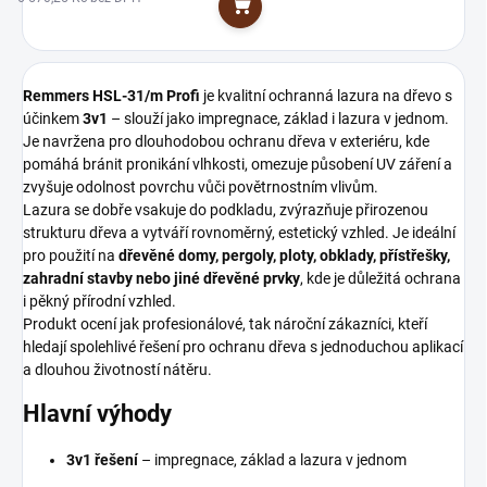
Do košíku
Remmers HSL-31/m Profi
je kvalitní ochranná lazura na dřevo s
účinkem
3v1
– slouží jako impregnace, základ i lazura v jednom.
Je navržena pro dlouhodobou ochranu dřeva v exteriéru, kde
pomáhá bránit pronikání vlhkosti, omezuje působení UV záření a
zvyšuje odolnost povrchu vůči povětrnostním vlivům.
Lazura se dobře vsakuje do podkladu, zvýrazňuje přirozenou
strukturu dřeva a vytváří rovnoměrný, estetický vzhled. Je ideální
pro použití na
dřevěné domy, pergoly, ploty, obklady, přístřešky,
zahradní stavby nebo jiné dřevěné prvky
, kde je důležitá ochrana
i pěkný přírodní vzhled.
Produkt ocení jak profesionálové, tak nároční zákazníci, kteří
hledají spolehlivé řešení pro ochranu dřeva s jednoduchou aplikací
a dlouhou životností nátěru.
Hlavní výhody
3v1 řešení
– impregnace, základ a lazura v jednom