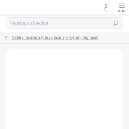
Přejít
na
obsah
Hledat
Nátěry na dřevo (barvy, lazury, oleje, impregnace)
Neohodnoceno
Podrobnosti hodnocení
AKCE
NOVINKA