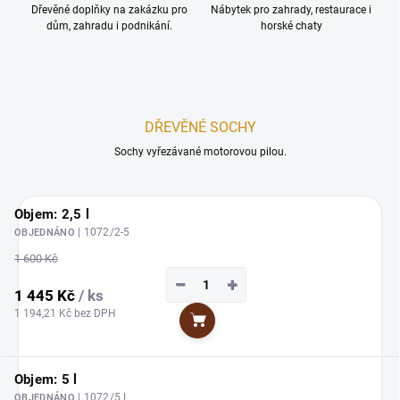
Dřevěné doplňky na zakázku pro
Nábytek pro zahrady, restaurace i
dům, zahradu i podnikání.
horské chaty
DŘEVĚNÉ SOCHY
Sochy vyřezávané motorovou pilou.
Objem: 2,5 l
| 1072/2-5
OBJEDNÁNO
1 600 Kč
−
+
1 445 Kč
/ ks
1 194,21 Kč bez DPH
Do košíku
Objem: 5 l
| 1072/5 L
OBJEDNÁNO