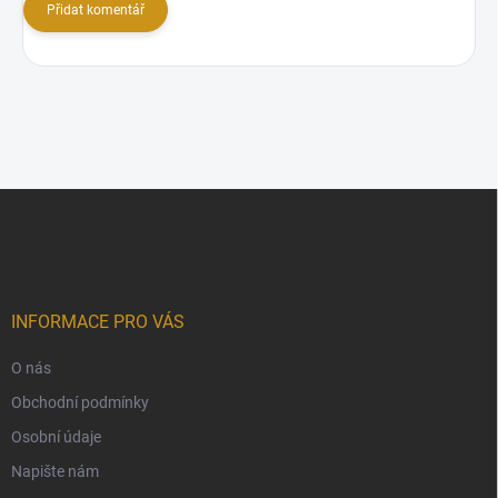
Přidat komentář
Z
á
p
a
t
í
INFORMACE PRO VÁS
O nás
Obchodní podmínky
Osobní údaje
Napište nám