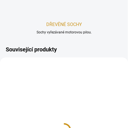
DŘEVĚNÉ SOCHY
Sochy vyřezávané motorovou pilou.
Související produkty
AKCE
AKCE
SKLADEM
SKLADEM
Fošny
Hranoly
311 Kč
11 495 Kč
od