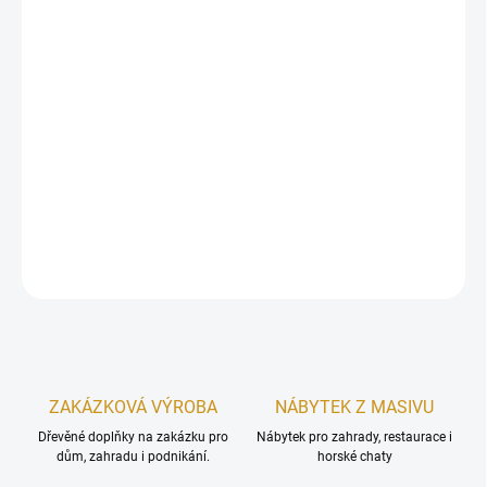
Zvolte variantu
cena:
Zápustný vrut (zápustná hlava)
🔩👑
HBS je královna mezi vruty do dřeva. ✅ Je certifikovaný pro
nosné (konstrukční) spoje, má skvělou schopnost pronikání
do dřeva 🌲 a nadstandardní seismickou odolnost 🏗️⚡.
Díky mimořádně širokému sortimentu si vyberete z mnoha
průměrů a délek 📏.
DETAILNÍ INFORMACE
ZEPTAT SE
Uložit
ZAKÁZKOVÁ VÝROBA
NÁBYTEK Z MASIVU
Dřevěné doplňky na zakázku pro
Nábytek pro zahrady, restaurace i
dům, zahradu i podnikání.
horské chaty