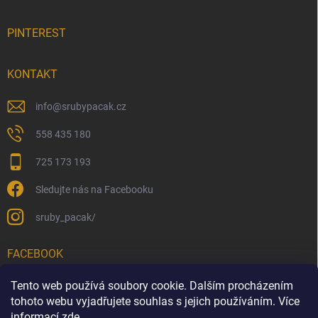
PINTEREST
KONTAKT
info
@
srubypacak.cz
558 435 180
725 173 193
Sledujte nás na Facebooku
sruby_pacak/
FACEBOOK
Tento web používá soubory cookie. Dalším procházením
tohoto webu vyjadřujete souhlas s jejich používáním. Více
informací
zde...