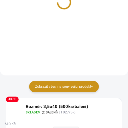
od 257,02 Kč bez DPH
9 500 Kč bez DPH
Detail
Detail
Kvalitní dřevěné hranoly řezané
Kvalitní hraněná fošna o
na míru, délka až 12 metrů. Cena
rozměrech 60 × 160 mm a délce
je uvedena za 1 m³ (1 kus = 1
až 5 metrů. Cena je uvedena za
m³). Ideální pro stavební i
kus. Vhodné pro stavební i
truhlářské využití.
truhlářské využití.
Zobrazit všechny související produkty
AKCE
Rozměr: 3,5x40 (500ks/balení)
| 1027/3-6
SKLADEM
(2 BALENÍ)
610 Kč