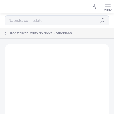
Přejít
na
obsah
Hledat
Konstrukční vruty do dřeva Rothoblaas
Neohodnoceno
Podrobnosti hodnocení
ZNAČKA:
ROTHOBLAAS
AKCE
TIP