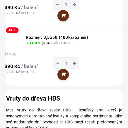
−
+
390 Kč
/ balení
322,31 Kč bez DPH
Do košíku
AKCE
Rozměr: 3,5x50 (400ks/balení)
| 1027/3-5
SKLADEM
(8 BALENÍ)
630 Kč
−
+
390 Kč
/ balení
322,31 Kč bez DPH
Do košíku
Vruty do dřeva HBS
Mezi vruty do dřeva zvolte HBS – tesařský vrut, který je
synonymem garantované kvality a kompletního sortimentu. Díky
své nadstandardní pevnosti je HBS mezi tesaři preferovaným