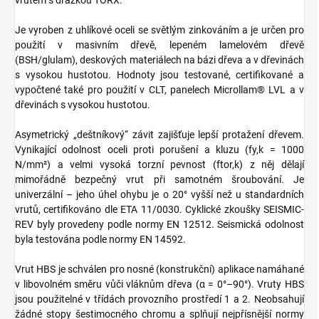
vrutem s drážkou TORX.
Je vyroben z uhlíkové oceli se světlým zinkováním a je určen pro
použití v masivním dřevě, lepeném lamelovém dřevě
(BSH/glulam), deskových materiálech na bázi dřeva a v dřevinách
s vysokou hustotou. Hodnoty jsou testované, certifikované a
vypočtené také pro použití v CLT, panelech Microllam® LVL a v
dřevinách s vysokou hustotou.
Asymetrický „deštníkový“ závit zajišťuje lepší protažení dřevem.
Vynikající odolnost oceli proti porušení a kluzu (fy,k = 1000
N/mm²) a velmi vysoká torzní pevnost (ftor,k) z něj dělají
mimořádně bezpečný vrut při samotném šroubování. Je
univerzální – jeho úhel ohybu je o 20° vyšší než u standardních
vrutů, certifikováno dle ETA 11/0030. Cyklické zkoušky SEISMIC-
REV byly provedeny podle normy EN 12512. Seismická odolnost
byla testována podle normy EN 14592.
Vrut HBS je schválen pro nosné (konstrukční) aplikace namáhané
v libovolném směru vůči vláknům dřeva (α = 0°–90°). Vruty HBS
jsou použitelné v třídách provozního prostředí 1 a 2. Neobsahují
žádné stopy šestimocného chromu a splňují nejpřísnější normy